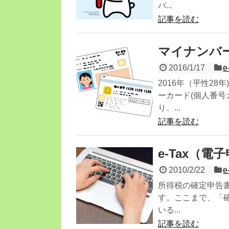
バ...
記事を読む
マイナンバー
2016/1/17
e
2016年（平性2
ーカード(個人番号
り、...
記事を読む
e-Tax（電
2010/2/22
e
所得税の確定申告書
す。ここまで、「
いる...
記事を読む